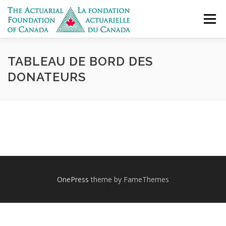
Skip
to
Menu
content
FAIRE UN DON
NOUS CONNAÎTRE
TABLEAU DE BORD DES
DONATEURS
NOS ACTIVITÉS
FINANCEMENT
CONTACTEZ-NOUS
ENGLISH
OnePress
theme by FameThemes